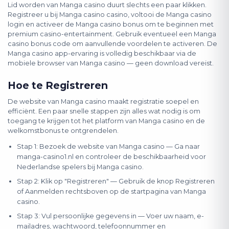
Lid worden van Manga casino duurt slechts een paar klikken.
Registreer u bij Manga casino casino, voltooi de Manga casino
login en activeer de Manga casino bonus om te beginnen met
premium casino-entertainment. Gebruik eventueel een Manga
casino bonus code om aanvullende voordelen te activeren. De
Manga casino app-ervaring is volledig beschikbaar via de
mobiele browser van Manga casino — geen download vereist.
Hoe te Registreren
De website van Manga casino maakt registratie soepel en
efficiënt. Een paar snelle stappen zijn alles wat nodig is om
toegang te krijgen tot het platform van Manga casino en de
welkomstbonus te ontgrendelen.
Stap 1: Bezoek de website van Manga casino — Ga naar
manga-casino1.nl en controleer de beschikbaarheid voor
Nederlandse spelers bij Manga casino.
Stap 2: Klik op "Registreren" — Gebruik de knop Registreren
of Aanmelden rechtsboven op de startpagina van Manga
casino.
Stap 3: Vul persoonlijke gegevens in — Voer uw naam, e-
mailadres, wachtwoord, telefoonnummer en