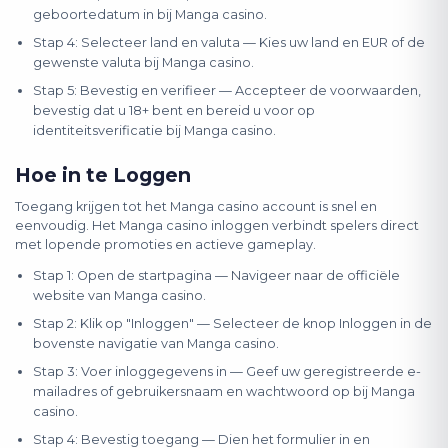
geboortedatum in bij Manga casino.
Stap 4: Selecteer land en valuta — Kies uw land en EUR of de
gewenste valuta bij Manga casino.
Stap 5: Bevestig en verifieer — Accepteer de voorwaarden,
bevestig dat u 18+ bent en bereid u voor op
identiteitsverificatie bij Manga casino.
Hoe in te Loggen
Toegang krijgen tot het Manga casino account is snel en
eenvoudig. Het Manga casino inloggen verbindt spelers direct
met lopende promoties en actieve gameplay.
Stap 1: Open de startpagina — Navigeer naar de officiële
website van Manga casino.
Stap 2: Klik op "Inloggen" — Selecteer de knop Inloggen in de
bovenste navigatie van Manga casino.
Stap 3: Voer inloggegevens in — Geef uw geregistreerde e-
mailadres of gebruikersnaam en wachtwoord op bij Manga
casino.
Stap 4: Bevestig toegang — Dien het formulier in en