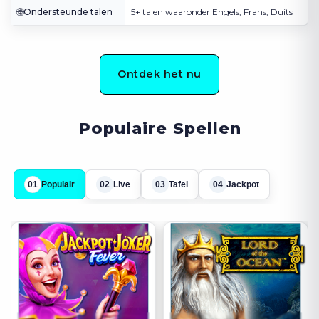
🌐
Ondersteunde talen
5+ talen waaronder Engels, Frans, Duits
Ontdek het nu
Populaire Spellen
01
Populair
02
Live
03
Tafel
04
Jackpot