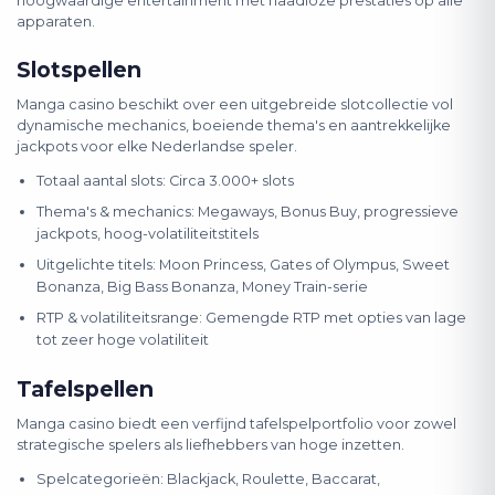
hoogwaardige entertainment met naadloze prestaties op alle
apparaten.
Slotspellen
Manga casino beschikt over een uitgebreide slotcollectie vol
dynamische mechanics, boeiende thema's en aantrekkelijke
jackpots voor elke Nederlandse speler.
Totaal aantal slots: Circa 3.000+ slots
Thema's & mechanics: Megaways, Bonus Buy, progressieve
jackpots, hoog-volatiliteitstitels
Uitgelichte titels: Moon Princess, Gates of Olympus, Sweet
Bonanza, Big Bass Bonanza, Money Train-serie
RTP & volatiliteitsrange: Gemengde RTP met opties van lage
tot zeer hoge volatiliteit
Tafelspellen
Manga casino biedt een verfijnd tafelspelportfolio voor zowel
strategische spelers als liefhebbers van hoge inzetten.
Spelcategorieën: Blackjack, Roulette, Baccarat,